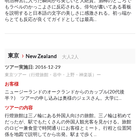
明治神宮に入った瞬間から美しいと大絶賛。酒樽のところで
もラベルのかっこよさに反応される。俳句が書いてある看板
を説明すると日本語の文字の美しさに感激される。初っ端か
らとても反応が良くてガイドとしては最高...
東京
New Zealand
大人2人
ツアー実施日: 2016-12-29
東京ツアー（行燈旅館・谷中・上野・神楽坂）ー
お客様
ニュージーランドのオークランドからのカップル(20代後
半？) ツアーの申し込みは奥様のジェスさん。大学に...
ツアーの内容
行燈旅館は三ノ輪にある外国人向けの旅館。三ノ輪は初めて
だったが、駅でもたくさんの外国人観光客を見かける。旅館
のロビー兼食堂で時間通りにお客様とミート。行程と位置関
係を地図で説明してから出発。駅まで歩く...