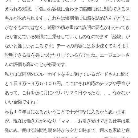
えられる知識、手強いお客様に合わせて臨機応変に対応できるス
キルが求められます。これらは短期間に知識を詰め込んでどうに
かなるものではなく、経験の積み重ねで説明の要点がわかってき
たり蓄えている知識に上乗せしていくものなのでまず「経験」が
ないと難しいところです。テーマの内容には多少疎くてもうまく
説明できる技を身につけたりしている方ですね。エージェントさ
んの評価も高いことが必要です。
私とほぼ同期のスルーガイドを主に受けているガイドさんに聞く
と１日３万〜３万５０００円。ここにそれ相応のチップや手当が
あって、これを仮に月にバリバリ２０日やったら。。。なかなか
いい金額ですね！
私も１０年目になるということで十分中堅に入るかと思います
が、現在は働き方がかなり「ママ」。お引き受けできる仕事は単
発のみ、働ける時間も朝９時から夕方５時まで、週末も家族と過