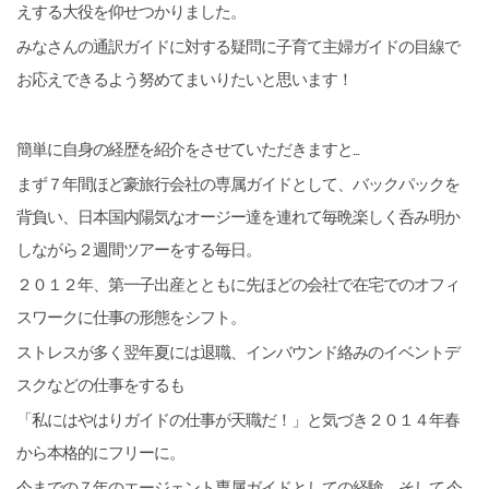
えする大役を仰せつかりました。
みなさんの通訳ガイドに対する疑問に子育て主婦ガイドの目線で
お応えできるよう努めてまいりたいと思います！
簡単に自身の経歴を紹介をさせていただきますと...
まず７年間ほど豪旅行会社の専属ガイドとして、バックパックを
背負い、日本国内陽気なオージー達を連れて毎晩楽しく呑み明か
しながら２週間ツアーをする毎日。
２０１２年、第一子出産とともに先ほどの会社で在宅でのオフィ
スワークに仕事の形態をシフト。
ストレスが多く翌年夏には退職、インバウンド絡みのイベントデ
スクなどの仕事をするも
「私にはやはりガイドの仕事が天職だ！」と気づき２０１４年春
から本格的にフリーに。
今までの７年のエージェント専属ガイドとしての経験、そして 今