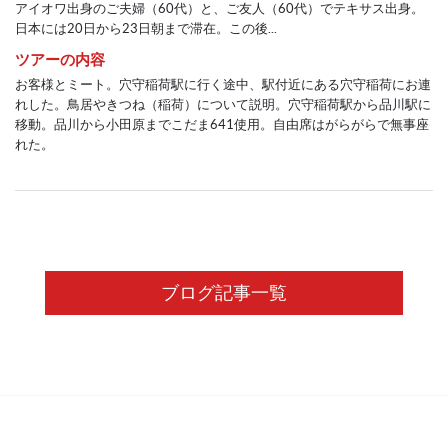
アイオワ出身のご夫婦（60代）と、ご友人（60代）でテキサス出身。
日本には20日から23日朝まで滞在。この後...
ツアーの内容
お客様とミート。穴守稲荷駅に行く途中、駅付近にある穴守稲荷にお連
れした。鳥居やきつね（稲荷）について説明。穴守稲荷駅から品川駅に
移動。品川から小田原までこだま641使用。自由席はがらがらで無事座
れた。
ブログ記事一覧