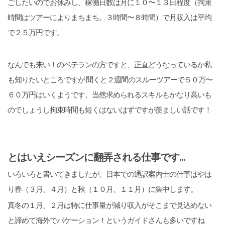
ごしたいのでお休みし、稼働日数は月に１０〜１３日程度（拘束
時間はツアーによりまちまち。３時間〜８時間）で月収入は平均
で２５万円です。
なんでも来い！のベテランの方ですと、正直どうなっているか私
も知りたいところですが 聞くと２週間のスルーツアーで５０万〜
６０万円はいくようです。当然求められるスキルもかなり高いも
のでしょうし拘束時間も短くはないはずですが羨ましい話です！
とはいえシーズンに翻弄される仕事です...
いろいろと書いてきましたが、日本での通訳案内士の仕事はやは
り春（３月、４月）と秋（１０月、１１月）に集中します。
真冬の１月、２月は特に仕事量が減り収入がそこまで見込めない
と諦めて海外でバケーション！というガイドさんも多いですね