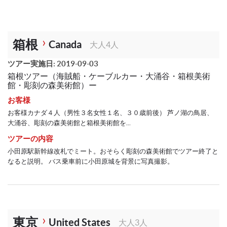
箱根
Canada
大人4人
ツアー実施日: 2019-09-03
箱根ツアー（海賊船・ケーブルカー・大涌谷・箱根美術
館・彫刻の森美術館）ー
お客様
お客様カナダ４人（男性３名女性１名、３０歳前後） 芦ノ湖の鳥居、
大涌谷、彫刻の森美術館と箱根美術館を...
ツアーの内容
小田原駅新幹線改札でミート。おそらく彫刻の森美術館でツアー終了と
なると説明。 バス乗車前に小田原城を背景に写真撮影。
東京
United States
大人3人