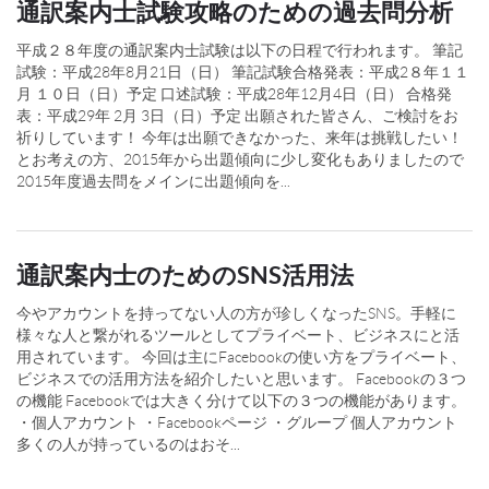
通訳案内士試験攻略のための過去問分析
平成２８年度の通訳案内士試験は以下の日程で行われます。 筆記
試験：平成28年8月21日（日） 筆記試験合格発表：平成2８年１１
月 １０日（日）予定 口述試験：平成28年12月4日（日） 合格発
表：平成29年 2月 3日（日）予定 出願された皆さん、ご検討をお
祈りしています！ 今年は出願できなかった、来年は挑戦したい！
とお考えの方、2015年から出題傾向に少し変化もありましたので
2015年度過去問をメインに出題傾向を...
通訳案内士のためのSNS活用法
今やアカウントを持ってない人の方が珍しくなったSNS。手軽に
様々な人と繋がれるツールとしてプライベート、ビジネスにと活
用されています。 今回は主にFacebookの使い方をプライベート、
ビジネスでの活用方法を紹介したいと思います。 Facebookの３つ
の機能 Facebookでは大きく分けて以下の３つの機能があります。
・個人アカウント ・Facebookページ ・グループ 個人アカウント
多くの人が持っているのはおそ...