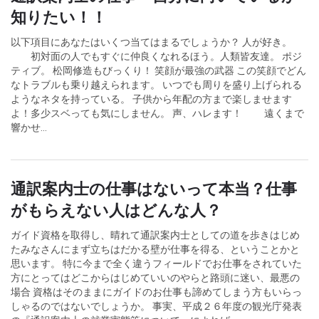
知りたい！！
以下項目にあなたはいくつ当てはまるでしょうか？ 人が好き。
初対面の人でもすぐに仲良くなれるほう。人類皆友達。 ポジ
ティブ。 松岡修造もびっくり！ 笑顔が最強の武器 この笑顔でどん
なトラブルも乗り越えられます。 いつでも周りを盛り上げられる
ようなネタを持っている。 子供から年配の方まで楽しませます
よ！多少スベっても気にしません。 声、ハレます！ 遠くまで
響かせ...
通訳案内士の仕事はないって本当？仕事
がもらえない人はどんな人？
ガイド資格を取得し、晴れて通訳案内士としての道を歩きはじめ
たみなさんにまず立ちはだかる壁が仕事を得る、ということかと
思います。 特に今まで全く違うフィールドでお仕事をされていた
方にとってはどこからはじめていいのやらと路頭に迷い、最悪の
場合 資格はそのままにガイドのお仕事も諦めてしまう方もいらっ
しゃるのではないでしょうか。 事実、平成２６年度の観光庁発表