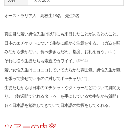
人数
大人20人
オーストラリア人 高校生18名、先生2名
真面目な若い男性先生は以前にも来日したことがあるとのこと。
日本のエチケットについて生徒に細かく注意をする。（ガムを噛
み
ながら歩かない。食べ歩きもだめ。都度、お礼を言う。etc.）
それに従う生徒たちも素直でカワイイ。(#^^#)
若い女性先生はニコニコしていて大らかな雰囲気。男性先生が気
を
張って痩せているのに対してポッチャリ(^^)。
生徒たちからは日本のエチケットやタトゥーなどについて質問あ
り
。（数週間でとれるタトゥーを手にしている女生徒から質問）
各々日本語を勉強してきていて日本語の挨拶をしてくれる。
ツアーの内容