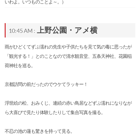
いわよ。いつものことよ～。）
上野公園・アメ横
10:45 AM :
雨がひどくてずぶ濡れの先生や子供たちを見て気の毒に思ったが
「観光する！」とのことなので清水観音堂、五条天神社、花園稲
荷神社を巡る。
京都訪問の前だったのでウケてラッキー！
浮世絵の松、おみくじ、連続の赤い鳥居などずぶ濡れになりなが
ら大喜びで見たり体験したりして集合写真を撮る。
不忍の池の蓮も驚きを持って見る。