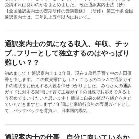
受講すれば良いのかをまとめました。 改正通訳案内士法（抄）
【全国通訳案内士の定期研修の受講義務】 （研修） 第三十条 全国
通訳案内士は、三年以上五年以内において...
通訳案内士の気になる収入、年収、チッ
プ...フリーとして独立するのはやっぱり
難しい？？
初めまして！ 通訳案内士１０年目、現在３歳児子育て中の吉田優
香と申します。 この度光栄にも（？）こちらのコラムで通訳ガイ
ドの現状をお伝えする大役を仰せつかりました。 みなさんの通訳
ガイドに対する疑問に子育て主婦ガイドの目線でお応えできるよ
う努めてまいりたいと思います！ 簡単に自身の経歴を紹介をさせ
ていただきますと... まず７年間ほど豪旅行会社の専属ガイドとし
て、バックパックを背負い、日本国内陽気...
通訳案内士の仕事 自分に向いているか