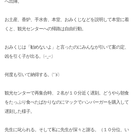
へ出陣。
お土産、香炉、手水舎、本堂、おみくじなどを説明して本堂に着
くと、観光センターへの帰路は自由行動。
おみくじは「勧めないよ」と言ったのにみんなが引いて案の定、
凶を引く子が出る。(~_~;)
何度も引いて納得する。(*´з`)
観光センターで再集合時、２名が１０分近く遅刻。どうやら朝食
をたっぷり食べたばかりなのにマックでハンバーガーを購入して
遅刻した様子。
先生に叱られる。そして私に先生が深々と謝る。（１０分位、い