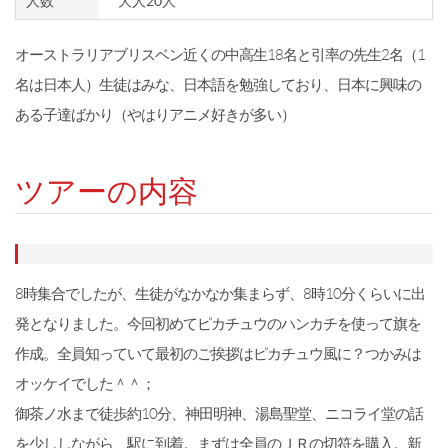
人数
大人20人
オーストラリアブリスベン近くの中高生18名と引率の先生2名（
1
名は日本人）生徒はみな、日本語を勉強しており、日本に興味の
ある子達ばかり（やはりアニメ好きが多い）
ツアーの内容
8時集合でしたが、生徒がなかなか集まらず、8時10分くらいに出
発となりました。今回初めてピカチュウのハンカチを使って旗を
作成。全員知っていて最初のご挨拶はピカチュウ風に？つかみは
オッケイでした＾＾；
御茶ノ水まで徒歩約10分、神田明神、湯島聖堂、ニコライ堂の話
を少ししながら、駅に到着。まずは全員のＪＲの切符を購入。新