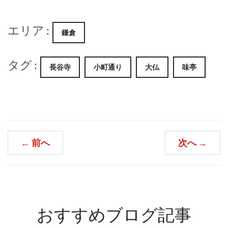
エリア :
鎌倉
タグ :
長谷寺
小町通り
大仏
味亭
←
前へ
次へ
→
おすすめブログ記事