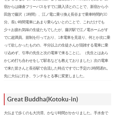
宿からは鎌倉フリーパスをすでに購入済とのことで、新宿から小
田急で藤沢（1時間）、江ノ電に乗り換え長谷まで乗車時間約30
分。長い時間電車にあまり乗らないとのことで、これだけでも
少々お疲れ気味の生徒たちでしたが、藤沢駅で江ノ電ホームがす
でに超満員。規制を行っており、1本電車を見送り、何とか次に乗
って欲しかったものの、半分以上の生徒さんが混雑する電車に乗
り込めず、引率の先生と次の電車で来ることに。（先生とはあら
かじめ打ち合わせをして駅名なども教えておりました）次の電車
で来た皆さんと長谷駅で合流した時点ですでに予定の1時間遅れ。
先に大仏に行き、ランチをとる事に変更しました。
Great Buddha(Kotoku-in)
大仏まで歩くのも大渋滞。かなり時間がかかりました。手水舎で