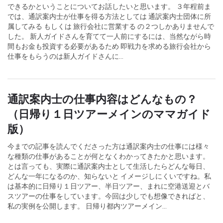
できるかということについてお話したいと思います。 ３年程前ま
では、通訳案内士が仕事を得る方法としては 通訳案内士団体に所
属してみる もしくは 旅行会社に営業する の２つしかありませんで
した。 新人ガイドさんを育てて一人前にするには、当然ながら時
間もお金も投資する必要があるため 即戦力を求める旅行会社から
仕事をもらうのは新人ガイドさんに...
通訳案内士の仕事内容はどんなもの？
（日帰り１日ツアーメインのママガイド
版）
今までの記事を読んでくださった方は通訳案内士の仕事には様々
な種類の仕事があることが何となくわかってきたかと思います。
とは言っても、実際に通訳案内士として生活したらどんな毎日、
どんな一年になるのか、知らないと イメージしにくいですね。私
は基本的に日帰り１日ツアー、半日ツアー、まれに空港送迎とバ
スツアーの仕事をしています。今回は少しでも想像できればと、
私の実例を公開します。 日帰り都内ツアーメイン...