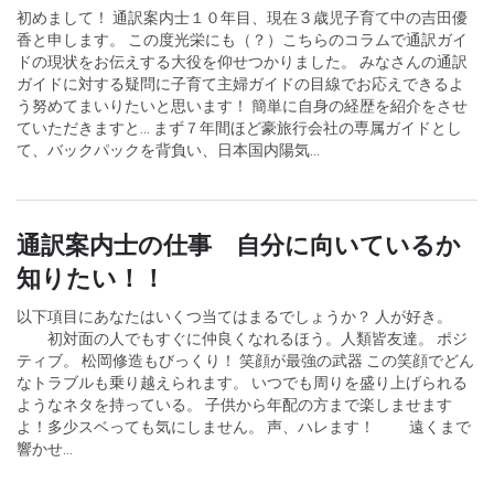
初めまして！ 通訳案内士１０年目、現在３歳児子育て中の吉田優
香と申します。 この度光栄にも（？）こちらのコラムで通訳ガイ
ドの現状をお伝えする大役を仰せつかりました。 みなさんの通訳
ガイドに対する疑問に子育て主婦ガイドの目線でお応えできるよ
う努めてまいりたいと思います！ 簡単に自身の経歴を紹介をさせ
ていただきますと... まず７年間ほど豪旅行会社の専属ガイドとし
て、バックパックを背負い、日本国内陽気...
通訳案内士の仕事 自分に向いているか
知りたい！！
以下項目にあなたはいくつ当てはまるでしょうか？ 人が好き。
初対面の人でもすぐに仲良くなれるほう。人類皆友達。 ポジ
ティブ。 松岡修造もびっくり！ 笑顔が最強の武器 この笑顔でどん
なトラブルも乗り越えられます。 いつでも周りを盛り上げられる
ようなネタを持っている。 子供から年配の方まで楽しませます
よ！多少スベっても気にしません。 声、ハレます！ 遠くまで
響かせ...