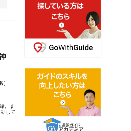
神
名）
一緒。ま
移動して