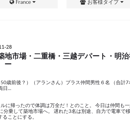
France
お客様タイプ
1-28
築地市場・二重橋・三越デパート・明治
）ー
50歳前後？）（アランさん）プラス仲間男性６名 （合計7
日...
ホテルに帰ったので体調は万全だ！とのこと。 今日は仲間も
台に分乗して築地市場へ。 遅れた3名は別途、自力で電車で
することにする。