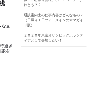
浅
れとも？？
通訳案内士の仕事内容はどんなもの？
（日帰り１日ツアーメインのママガイ
ド版）
さな支
２０２０年東京オリンピックボランテ
ィアとして参加したい！
9時過ぎ
相談を