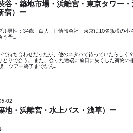
渋谷・築地市場・浜離宮・東京タワー・
新宿）ー
ル男性：34歳 白人 IT情報会社 東京に10名規模の小
予...
バで待ち合わせだったが、他のスタバで待っていたらしく 
りとりで会う。 また、会った途端に前日に失くした荷物の
後、ツアー終了までなん...
5-02
築地・浜離宮・水上バス・浅草）ー
ル