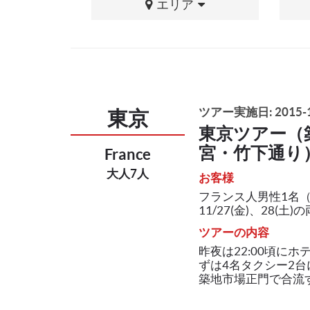
エリア
ツアー実施日: 2015-1
東京
東京ツアー（
宮・竹下通り
France
大人7人
お客様
フランス人男性1名（
11/27(金)、28(土)の両
ツアーの内容
昨夜は22:00頃に
ずは4名タクシー2
築地市場正門で合流