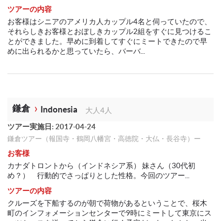
ツアーの内容
お客様はシニアのアメリカ人カップル4名と伺っていたので、
それらしきお客様とおぼしきカップル2組をすぐに見つけるこ
とができました。早めに到着してすぐにミートできたので早
めに出られるかと思っていたら、バーバ...
鎌倉
Indonesia
大人4人
ツアー実施日: 2017-04-24
鎌倉ツアー（報国寺・鶴岡八幡宮・高徳院・大仏・長谷寺）ー
お客様
カナダトロントから（インドネシア系） 妹さん（30代初
め？） 行動的でさっぱりとした性格。今回のツアー...
ツアーの内容
クルーズを下船するのが朝で荷物があるということで、桜木
町のインフォメーションセンターで9時にミートして東京にス