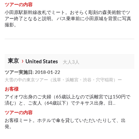
ツアーの内容
小田原駅新幹線改札でミート。おそらく彫刻の森美術館でツ
アー終了となると説明。 バス乗車前に小田原城を背景に写真
撮影。
東京
United States
大人3人
ツアー実施日: 2018-01-22
大雪の中の東京ツアー（浅草・浜離宮・渋谷・穴守稲荷）ー
お客様
アイオワ出身のご夫婦（65歳以上なので浜離宮では150円で
済む）と、ご友人（64歳以下）でテキサス出身。日...
ツアーの内容
お客様ミート。ホテルで傘を貸していただいたりして、出
発。