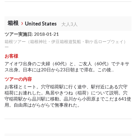
箱根
United States
大人3人
ツアー実施日: 2018-01-21
箱根ツアー（箱根神社・伊豆箱根遊覧船・駒ケ岳ロープウェイ）
ー
お客様
アイオワ出身のご夫婦（60代）と、ご友人（60代）でテキサ
ス出身。日本には20日から23日朝まで滞在。この後...
ツアーの内容
お客様とミート。穴守稲荷駅に行く途中、駅付近にある穴守
稲荷にお連れした。鳥居やきつね（稲荷）について説明。穴
守稲荷駅から品川駅に移動。品川から小田原までこだま641使
用。自由席はがらがらで無事座れた。