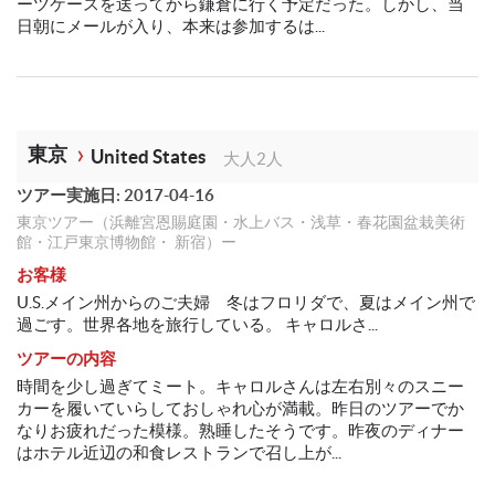
ーツケースを送ってから鎌倉に行く予定だった。しかし、当
日朝にメールが入り、本来は参加するは...
東京
United States
大人2人
ツアー実施日: 2017-04-16
東京ツアー（浜離宮恩賜庭園・水上バス・浅草・春花園盆栽美術
館・江戸東京博物館・ 新宿）ー
お客様
U.S.メイン州からのご夫婦 冬はフロリダで、夏はメイン州で
過ごす。世界各地を旅行している。 キャロルさ...
ツアーの内容
時間を少し過ぎてミート。キャロルさんは左右別々のスニー
カーを履いていらしておしゃれ心が満載。昨日のツアーでか
なりお疲れだった模様。熟睡したそうです。昨夜のディナー
はホテル近辺の和食レストランで召し上が...