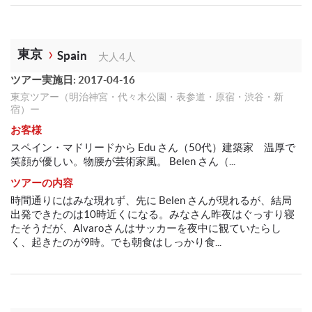
東京
Spain
大人4人
ツアー実施日: 2017-04-16
東京ツアー（明治神宮・代々木公園・表参道・原宿・渋谷・新
宿）ー
お客様
スペイン・マドリードから Edu さん（50代）建築家 温厚で
笑顔が優しい。物腰が芸術家風。 Belen さん（...
ツアーの内容
時間通りにはみな現れず、先に Belen さんが現れるが、結局
出発できたのは10時近くになる。みなさん昨夜はぐっすり寝
たそうだが、Alvaroさんはサッカーを夜中に観ていたらし
く、起きたのが9時。でも朝食はしっかり食...