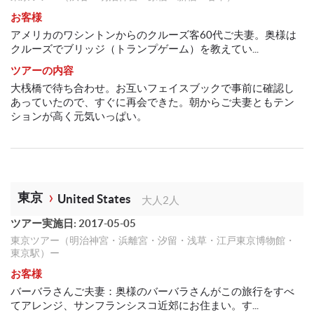
お客様
アメリカのワシントンからのクルーズ客60代ご夫妻。奥様は
クルーズでブリッジ（トランプゲーム）を教えてい...
ツアーの内容
大桟橋で待ち合わせ。お互いフェイスブックで事前に確認し
あっていたので、すぐに再会できた。朝からご夫妻ともテン
ションが高く元気いっぱい。
東京
United States
大人2人
ツアー実施日: 2017-05-05
東京ツアー（明治神宮・浜離宮・汐留・浅草・江戸東京博物館・
東京駅）ー
お客様
バーバラさんご夫妻：奥様のバーバラさんがこの旅行をすべ
てアレンジ、サンフランシスコ近郊にお住まい。す...