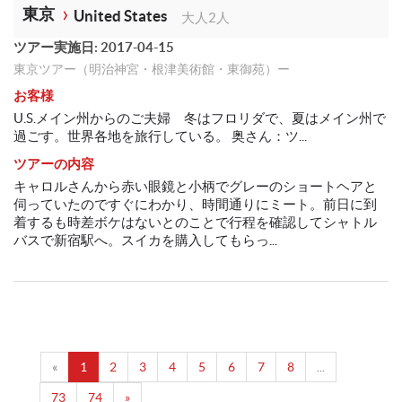
東京
United States
大人2人
ツアー実施日: 2017-04-15
東京ツアー（明治神宮・根津美術館・東御苑）ー
お客様
U.S.メイン州からのご夫婦 冬はフロリダで、夏はメイン州で
過ごす。世界各地を旅行している。 奥さん：ツ...
ツアーの内容
キャロルさんから赤い眼鏡と小柄でグレーのショートヘアと
伺っていたのですぐにわかり、時間通りにミート。前日に到
着するも時差ボケはないとのことで行程を確認してシャトル
バスで新宿駅へ。スイカを購入してもらっ...
«
1
2
3
4
5
6
7
8
...
73
74
»