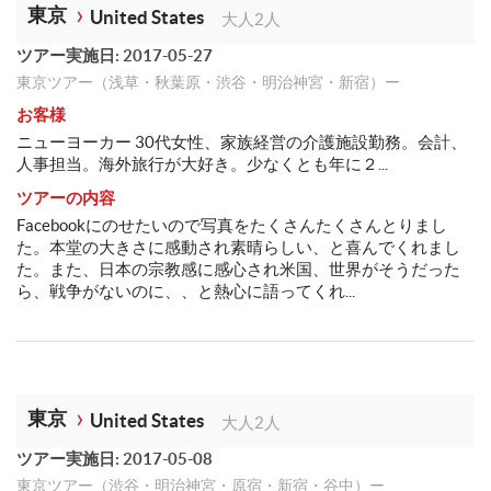
東京
United States
大人2人
ツアー実施日: 2017-05-27
東京ツアー（浅草・秋葉原・渋谷・明治神宮・新宿）ー
お客様
ニューヨーカー 30代女性、家族経営の介護施設勤務。会計、
人事担当。海外旅行が大好き。少なくとも年に２...
ツアーの内容
Facebookにのせたいので写真をたくさんたくさんとりまし
た。本堂の大きさに感動され素晴らしい、と喜んでくれまし
た。また、日本の宗教感に感心され米国、世界がそうだった
ら、戦争がないのに、、と熱心に語ってくれ...
東京
United States
大人2人
ツアー実施日: 2017-05-08
東京ツアー（渋谷・明治神宮・原宿・新宿・谷中）ー