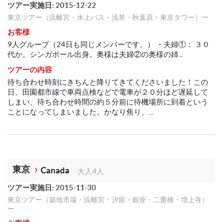
ツアー実施日: 2015-12-22
東京ツアー（浜離宮・水上バス・浅草・秋葉原・東京タワー）ー
お客様
9人グループ（24日も同じメンバーです。） ・夫婦①： ３０
代か。シンガポール出身。奥様は夫婦②の奥様の姉...
ツアーの内容
待ち合わせ時刻にきちんと降りてきてくださいました！この
日、田園都市線で車両点検などで電車が２０分ほど遅延して
しまい、待ち合わせ時間の約５分前に待機場所に到着という
ことになってしまいました。かなり焦り、...
東京
Canada
大人4人
ツアー実施日: 2015-11-30
東京ツアー（築地市場・浜離宮・汐留・銀座・二重橋・増上寺）
ー