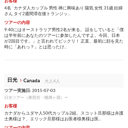
お客様
4名 カナダ人カップル 男性 禅に興味あり 陽気 女性 31歳 妊婦
さん タイ2週間滞在後トランジッ...
ツアーの内容
9:40にはオーストラリア男性2名が来る。 話をしていると「僕
は半年前にあなたのツアーに参加したんですよ。今回、日本
が2回目です。」と言われてビックリ！ 正直、最初に顔を見た
時に「あれっ？」とは思ったけ...
日光
Canada
大人4人
ツアー実施日: 2015-07-03
日光ツアー（東照宮・憾満ヶ淵）ー
お客様
カナダからユダヤ人50代カップル2組。スコット旦那様は弁護
士奥様は？、エリック旦那様はお医者様奥様は医...
ツアーの内容