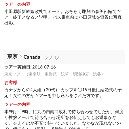
ツアーの内容
小田原駅新幹線改札でミート。おそらく彫刻の森美術館でツ
アー終了となると説明。 バス乗車前に小田原城を背景に写真
撮影。
東京
Canada
大人4人
ツアー実施日: 2016-07-16
東京ツアー（東京駅・東御苑・浅草・明治神宮・渋谷）ー
お客様
カナダからの4人組（20代） カップル①15日後に結婚式の予
定！女性の方がツアーを申し込みをされた方です。...
ツアーの内容
本来は「9時」に丸の内南口改札で待ち合わせでしたが、何度
か挨拶メールで待ち合わせ場所をお伝えしてもお返事がな
く、会えるのか不安で待っていました。なかなか現れないの
で、伊澤さんに相談し、9時半までは待って...