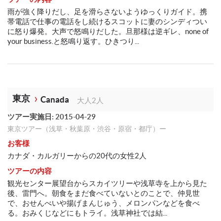
雨が強く降りだし、足を滑らさないようゆっくりガイド。携
帯電話で仕事の電話をし続けるスコットに妻のシンディつい
に怒り爆発。大声で怒鳴りだした。旦那様は逆ギレ、none of
your business.と怒鳴り返す。ひきつり...
東京
Canada
大人2人
ツアー実施日: 2015-04-29
東京ツアー（浅草・秋葉原・渋谷・原宿・都庁）ー
お客様
カナダ・カルガリーからの20代の女性2人
ツアーの内容
観光センター展望台からスカイツリーや浅草寺を上から見た
後、雷門へ。朝食をまだ食べていないとのことで、仲見世
で、おせんべいや揚げまんじゅう、メロンパンなどを食べ
る。おみくじなどにもトライ。浅草神社では結...